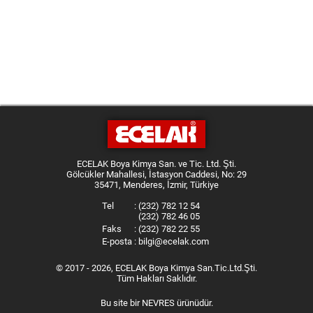
ECELAK Boya Kimya San. ve Tic. Ltd. Şti.
Gölcükler Mahallesi, İstasyon Caddesi, No: 29
35471, Menderes, İzmir, Türkiye
Tel
:
(232) 782 12 54
(232) 782 46 05
Faks
:
(232) 782 22 55
E-posta
:
bilgi@ecelak.com
© 2017 - 2026, ECELAK Boya Kimya San.Tic.Ltd.Şti.
Tüm Hakları Saklıdır.
Bu site bir
NEVRES
ürünüdür.